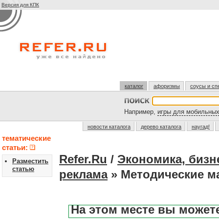
Версия для КПК
каталог
афоризмы
соусы и сп
Например,
игры для мобильны
новости каталога
дерево каталога
наугад!
тематические
статьи:
Refer.Ru
/
Экономика, бизн
Разместить
статью
реклама
» Методические м
На этом месте вы может