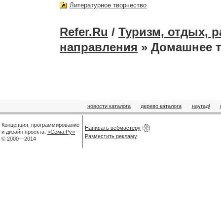
Литературное творчество
Refer.Ru
/
Туризм, отдых, 
направления
» Домашнее 
новости каталога
дерево каталога
наугад!
Концепция, программирование
Написать вебмастеру
и дизайн проекта:
«Сёма.Ру»
Разместить рекламу
© 2000—2014