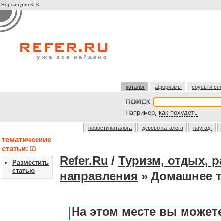
Версия для КПК
каталог
афоризмы
соусы и сп
Например,
как похудеть
новости каталога
дерево каталога
наугад!
тематические
статьи:
Refer.Ru
/
Туризм, отдых, 
Разместить
статью
направления
» Домашнее 
На этом месте вы может