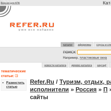
Кат
Версия для КПК
каталог
афоризмы
соусы и сп
Например,
пластиковые окна
новости каталога
дерево каталога
наугад!
тематические
статьи:
Refer.Ru
/
Туризм, отдых, 
Разместить
статью
исполнители
»
Россия
»
П
сайты