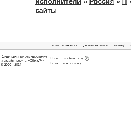
исполнители
»
Россия
»
П
сайты
новости каталога
дерево каталога
наугад!
Концепция, программирование
Написать вебмастеру
и дизайн проекта:
«Сёма.Ру»
Разместить рекламу
© 2000—2014