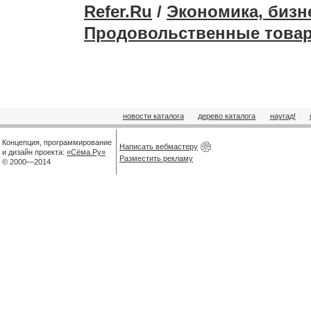
Refer.Ru
/
Экономика, бизн
Продовольственные това
новости каталога
дерево каталога
наугад!
Концепция, программирование
Написать вебмастеру
и дизайн проекта:
«Сёма.Ру»
Разместить рекламу
© 2000—2014