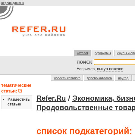
Версия для КПК
каталог
афоризмы
соусы и сп
Например,
выкуп показов
новости каталога
дерево каталога
наугад!
тематические
статьи:
Refer.Ru
/
Экономика, бизн
Разместить
статью
Продовольственные това
список подкатегорий: