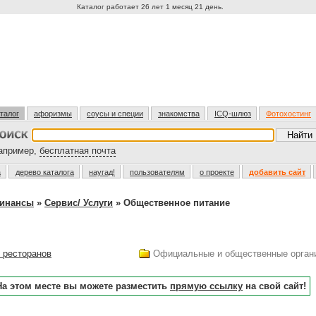
Каталог работает 26 лет 1 месяц 21 день.
талог
афоризмы
соусы и специи
знакомства
ICQ-шлюз
Фотохостинг
пример,
бесплатная почта
а
дерево каталога
наугад!
пользователям
о проекте
добавить сайт
финансы
»
Сервис/ Услуги
» Общественное питание
 ресторанов
Официальные и общественные орган
На этом месте вы можете разместить
прямую ссылку
на свой сайт!