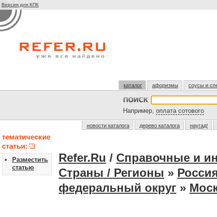
Версия для КПК
каталог
афоризмы
соусы и сп
Например,
оплата сотового
новости каталога
дерево каталога
наугад!
тематические
статьи:
Refer.Ru
/
Справочные и и
Разместить
статью
Страны / Регионы
»
Россия
федеральный округ
»
Мос