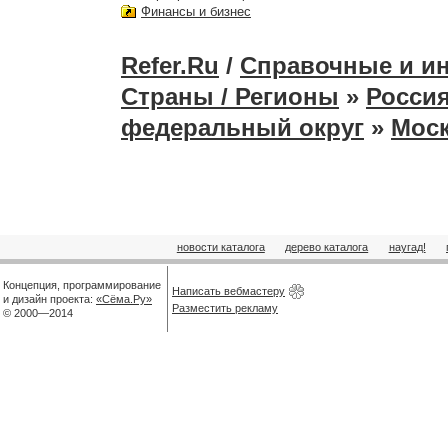
Финансы и бизнес
Refer.Ru
/
Справочные и и
Страны / Регионы
»
Россия
федеральный округ
»
Мос
новости каталога
дерево каталога
наугад!
Концепция, программирование
Написать вебмастеру
и дизайн проекта:
«Сёма.Ру»
Разместить рекламу
© 2000—2014