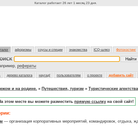
Каталог работает 26 лет 1 месяц 23 дня.
талог
афоризмы
соусы и специи
знакомства
ICQ-шлюз
Фотохостинг
пример,
рефераты
а
дерево каталога
наугад!
пользователям
о проекте
добавить сайт
ежом и на родине.
»
Путешествия, туризм
»
Туристические агентства
На этом месте вы можете разместить
прямую ссылку
на свой сайт!
ории:
зм
— организация корпоративных мероприятий, командировок, отдыха, жд