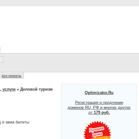
все проекты
, услуги
» Деловой туризм
Optimizator.Ru
Регистрация и продление
доменов RU, РФ и многих других
от
179 руб.
 и авиа билеты