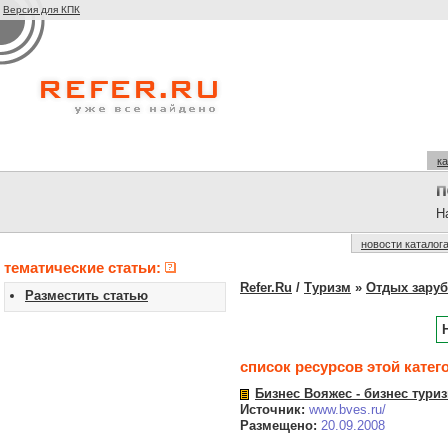
Версия для КПК
ка
На
новости каталог
тематические статьи:
Refer.Ru
/
Туризм
»
Отдых заруб
Разместить статью
список ресурсов этой катег
Бизнес Вояжес - бизнес тури
Источник:
www.bves.ru/
Размещено:
20.09.2008