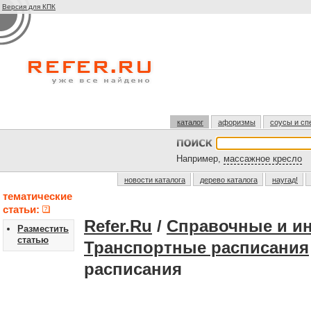
Версия для КПК
каталог
афоризмы
соусы и сп
Например,
массажное кресло
новости каталога
дерево каталога
наугад!
тематические
статьи:
Refer.Ru
/
Справочные и и
Разместить
статью
Транспортные расписания
расписания