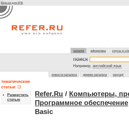
Версия для КПК
каталог
афоризмы
соусы и сп
Например,
английский язык
новости каталога
дерево каталога
наугад!
тематические
статьи:
Refer.Ru
/
Компьютеры, пр
Разместить
статью
Программное обеспечение
Basic