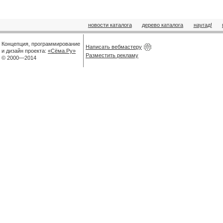
новости каталога
дерево каталога
наугад!
Концепция, программирование
Написать вебмастеру
и дизайн проекта:
«Сёма.Ру»
Разместить рекламу
© 2000—2014