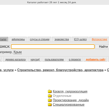
Каталог работает 26 лет 1 месяц 24 дня.
талог
афоризмы
соусы и специи
знакомства
ICQ-шлюз
Фотохостинг
пример,
Крым
а
дерево каталога
наугад!
пользователям
о проекте
добавить сайт
, услуги
»
Строительство, ремонт, благоустройство, архитектура
»
С
Кровля, гидроизоляция
Отделочные
Проектирование, дизайн
Специализированные