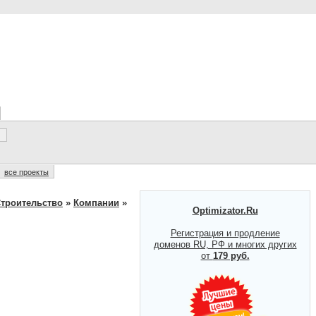
все проекты
троительство
»
Компании
»
Optimizator.Ru
Регистрация и продление
доменов RU, РФ и многих других
от
179 руб.