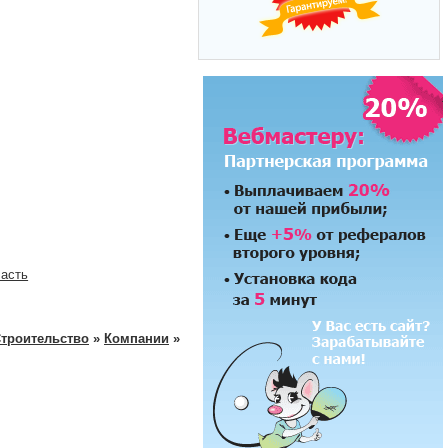
ласть
троительство
»
Компании
»