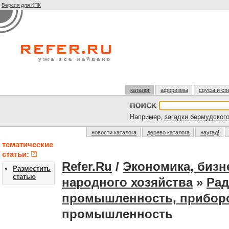
Версия для КПК
каталог
афоризмы
соусы и сп
Например,
загадки бермудского
новости каталога
дерево каталога
наугад!
тематические
статьи:
Refer.Ru
/
Экономика, бизн
Разместить
статью
народного хозяйства
»
Рад
промышленность, приборо
промышленность