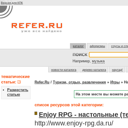
Версия для КПК
каталог
афоризмы
соусы и сп
Например,
музыка
новости каталога
дерево каталога
наугад!
тематические
статьи:
Refer.Ru
/
Туризм, отдых, развлечения
»
Игры
» Н
Разместить
На этом месте вы можете р
статью
список ресурсов этой категории:
Enjoy RPG - настольные (
http://www.enjoy-rpg.da.ru/