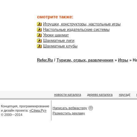
смотрите также:
Игрушки, конструкторы, настольные игры
Настольные издательские системы
Уроки шахмат
Шахматные лиги
Шахматные клубы
Refer.Ru
/
Туризм, отдых, развлечения
»
Игры
» Н
новости каталога
дерево каталога
наугад!
Концепция, программирование
Написать вебмастеру
и дизайн проекта:
«Сёма.Ру»
Разместить рекламу
© 2000—2014