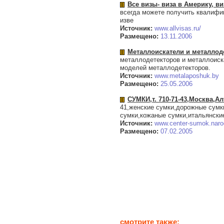
Все визы- виза в Америку, в
всегда можете получить квалифи
изве
Источник:
www.allvisas.ru/
Размещено:
13.11.2006
Металлоискатели и металлодет
металлодетекторов и металлоиска
моделей металлодетекторов.
Источник:
www.metalaposhuk.by
Размещено:
25.05.2006
СУМКИ,т. 710-71-43,Москва
41,женские сумки,дорожные сумк
сумки,кожаные сумки,итальянск
Источник:
www.center-sumok.naro
Размещено:
07.02.2005
смотрите также: