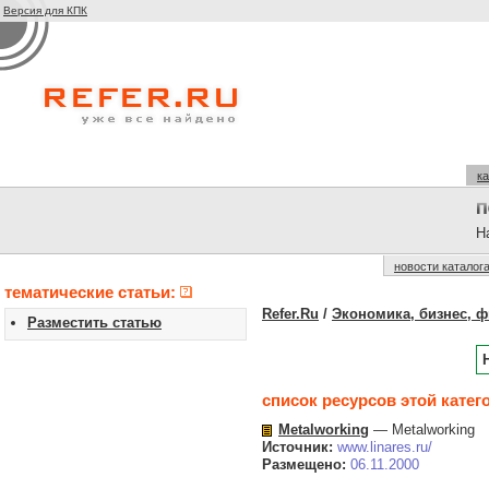
Версия для КПК
ка
На
новости каталог
тематические статьи:
Refer.Ru
/
Экономика, бизнес, 
Разместить статью
список ресурсов этой катег
Metalworking
— Metalworking
Источник:
www.linares.ru/
Размещено:
06.11.2000