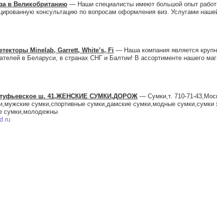
иза в Великобританию
— Наши специалисты имеют большой опыт работы
цированную консультацию по вопросам оформления виз. Услугами наше
екторы Minelab, Garrett, White’s, Fi
— Наша компания является круп
телей в Беларуси, в странах СНГ и Балтии! В ассортименте нашего ма
,Алтуфьевское ш. 41,ЖЕНСКИЕ СУМКИ,ДОРОЖ
— Сумки,т. 710-71-43,Мос
и,мужские сумки,спортивные сумки,дамские сумки,модные сумки,сумки
ие сумки,молодежны
d.ru