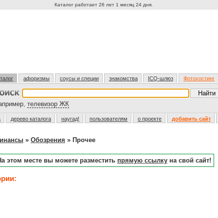
Каталог работает 26 лет 1 месяц 24 дня.
талог
афоризмы
соусы и специи
знакомства
ICQ-шлюз
Фотохостинг
пример,
телевизор ЖК
а
дерево каталога
наугад!
пользователям
о проекте
добавить сайт
финансы
»
Обозрения
» Прочее
На этом месте вы можете разместить
прямую ссылку
на свой сайт!
ории: