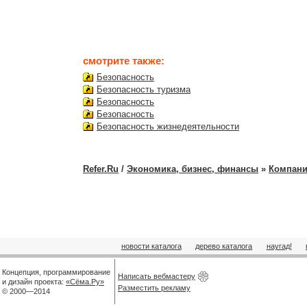
смотрите также:
Безопасность
Безопасность туризма
Безопасность
Безопасность
Безопасность жизнедеятельности
Refer.Ru
/
Экономика, бизнес, финансы
»
Компан
новости каталога
дерево каталога
наугад!
Концепция, программирование
Написать вебмастеру
и дизайн проекта:
«Сёма.Ру»
Разместить рекламу
© 2000—2014