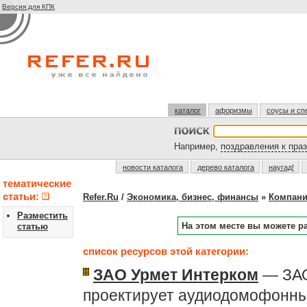
Версия для КПК
каталог
афоризмы
соусы и сп
Например,
поздравления к пра
новости каталога
дерево каталога
наугад!
тематические
статьи:
Refer.Ru
/
Экономика, бизнес, финансы
»
Компан
Разместить
На этом месте вы можете р
статью
список ресурсов этой категории:
ЗАО Урмет Интерком
— ЗАО
проектирует аудиодомофонн