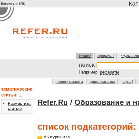
Кат
Версия для КПК
каталог
афоризмы
соусы и сп
Например,
рефераты
новости каталога
дерево каталога
наугад!
тематические
статьи:
Refer.Ru
/
Образование и н
Разместить
статью
список подкатегорий:
Абитуриентам