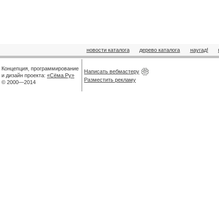
новости каталога
дерево каталога
наугад!
Концепция, программирование
Написать вебмастеру
и дизайн проекта:
«Сёма.Ру»
Разместить рекламу
© 2000—2014