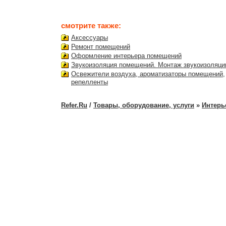
смотрите также:
Аксессуары
Ремонт помещений
Оформление интерьера помещений
Звукоизоляция помещений. Монтаж звукоизоляци
Освежители воздуха, ароматизаторы помещений,
репелленты
Refer.Ru
/
Товары, оборудование, услуги
»
Интерь