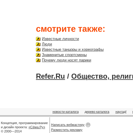
смотрите также:
Известные личности
Люди
Известные танцоры и хореографы
Знаменитые спортсмены
Почему люди носят парики
Refer.Ru
/
Общество, религ
новости каталога
дерево каталога
наугад!
Концепция, программирование
Написать вебмастеру
и дизайн проекта:
«Сёма.Ру»
Разместить рекламу
© 2000—2014