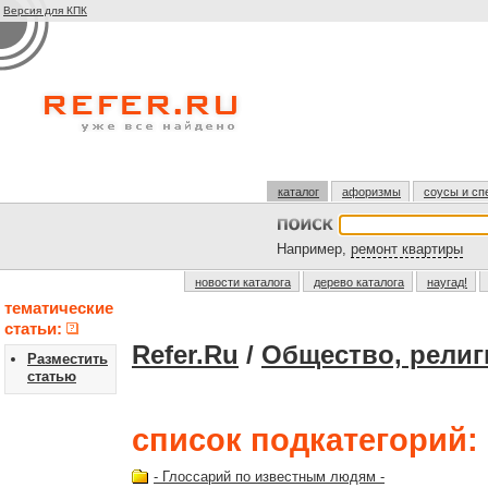
Версия для КПК
каталог
афоризмы
соусы и сп
Например,
ремонт квартиры
новости каталога
дерево каталога
наугад!
тематические
статьи:
Refer.Ru
/
Общество, религ
Разместить
статью
список подкатегорий:
- Глоссарий по известным людям -