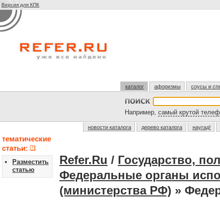
Версия для КПК
каталог
афоризмы
соусы и сп
Например,
самый крутой телеф
новости каталога
дерево каталога
наугад!
тематические
статьи:
Refer.Ru
/
Государство, по
Разместить
статью
Федеральные органы испо
(министерства РФ)
» Феде