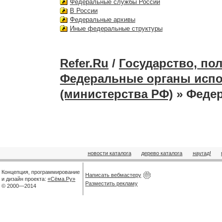
Федеральные службы России
В России
Федеральные архивы
Иные федеральные структуры
Refer.Ru
/
Государство, по
Федеральные органы испо
(министерства РФ)
» Феде
новости каталога
дерево каталога
наугад!
Концепция, программирование
Написать вебмастеру
и дизайн проекта:
«Сёма.Ру»
Разместить рекламу
© 2000—2014