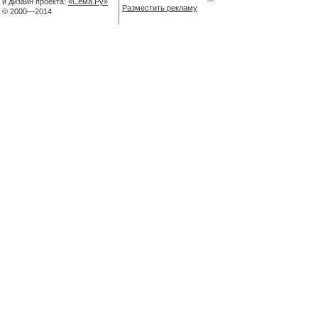
и дизайн проекта:
«Сёма.Ру»
Разместить рекламу
© 2000—2014