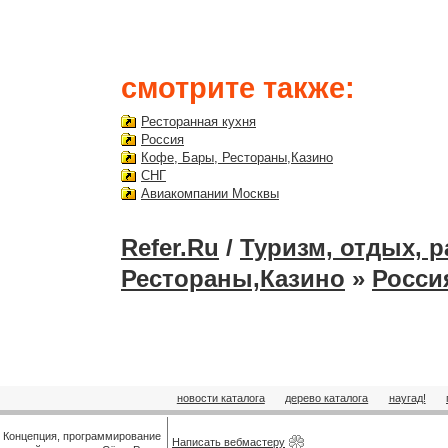
смотрите также:
Ресторанная кухня
Россия
Кофе, Бары, Рестораны,Казино
СНГ
Авиакомпании Москвы
Refer.Ru
/
Туризм, отдых, 
Рестораны,Казино
»
Росси
новости каталога
дерево каталога
наугад!
Концепция, программирование
Написать вебмастеру