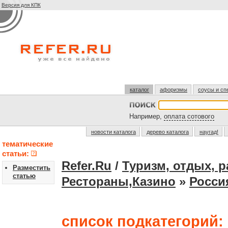
Версия для КПК
каталог
афоризмы
соусы и сп
Например,
оплата сотового
новости каталога
дерево каталога
наугад!
тематические
статьи:
Refer.Ru
/
Туризм, отдых, 
Разместить
статью
Рестораны,Казино
»
Росси
список подкатегорий: