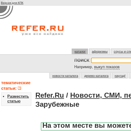
Версия для КПК
каталог
афоризмы
соусы и сп
Например,
выкуп показов
новости каталога
дерево каталога
наугад!
тематические
статьи:
Refer.Ru
/
Новости, СМИ, п
Разместить
статью
Зарубежные
На этом месте вы может