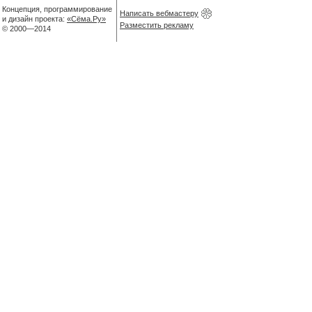
Концепция, программирование
Написать вебмастеру
и дизайн проекта:
«Сёма.Ру»
Разместить рекламу
© 2000—2014