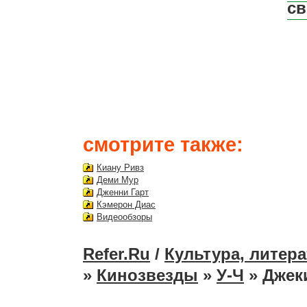
св
смотрите также:
Киану Ривз
Деми Мур
Дженни Гарт
Кэмерон Диас
Видеообзоры
Refer.Ru
/
Культура, литера
»
Кинозвезды
»
У-Ч
» Джек