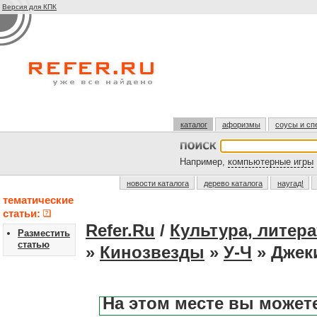
Версия для КПК
каталог
афоризмы
соусы и сп
Например,
компьютерные игры
новости каталога
дерево каталога
наугад!
тематические
статьи:
Refer.Ru
/
Культура, литера
Разместить
статью
»
Кинозвезды
»
У-Ч
» Джек
На этом месте вы может