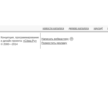
новости каталога
дерево каталога
наугад!
Концепция, программирование
Написать вебмастеру
и дизайн проекта:
«Сёма.Ру»
Разместить рекламу
© 2000—2014