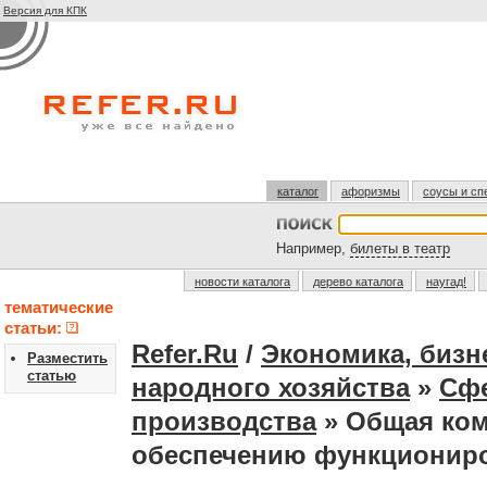
Версия для КПК
каталог
афоризмы
соусы и сп
Например,
билеты в театр
новости каталога
дерево каталога
наугад!
тематические
статьи:
Refer.Ru
/
Экономика, бизн
Разместить
статью
народного хозяйства
»
Сфе
производства
» Общая ком
обеспечению функционир