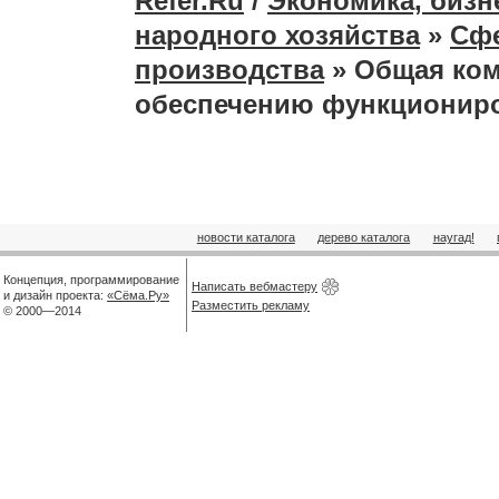
Refer.Ru
/
Экономика, бизн
народного хозяйства
»
Сфе
производства
» Общая ком
обеспечению функционир
новости каталога
дерево каталога
наугад!
Концепция, программирование
Написать вебмастеру
и дизайн проекта:
«Сёма.Ру»
Разместить рекламу
© 2000—2014