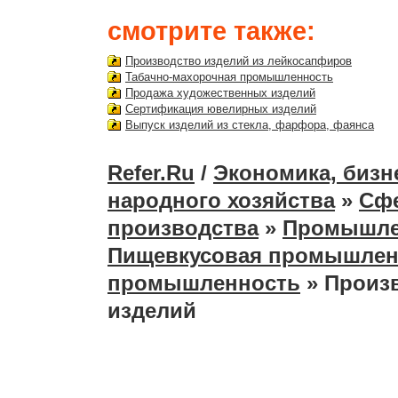
смотрите также:
Производство изделий из лейкосапфиров
Табачно-махорочная промышленность
Продажа художественных изделий
Сертификация ювелирных изделий
Выпуск изделий из стекла, фарфора, фаянса
Refer.Ru
/
Экономика, бизн
народного хозяйства
»
Сфе
производства
»
Промышле
Пищевкусовая промышлен
промышленность
» Произ
изделий