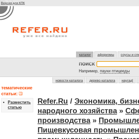
Версия для КПК
каталог
афоризмы
соусы и сп
Например,
пауки птицееды
новости каталога
дерево каталога
наугад!
тематические
статьи:
Refer.Ru
/
Экономика, бизн
Разместить
статью
народного хозяйства
»
Сфе
производства
»
Промышле
Пищевкусовая промышлен