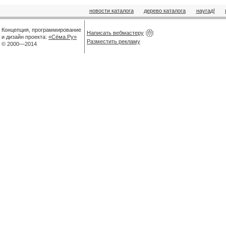
новости каталога
дерево каталога
наугад!
Концепция, программирование
Написать вебмастеру
и дизайн проекта:
«Сёма.Ру»
Разместить рекламу
© 2000—2014