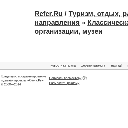
Refer.Ru
/
Туризм, отдых, 
направления
»
Классическ
организации, музеи
новости каталога
дерево каталога
наугад!
Концепция, программирование
Написать вебмастеру
и дизайн проекта:
«Сёма.Ру»
Разместить рекламу
© 2000—2014