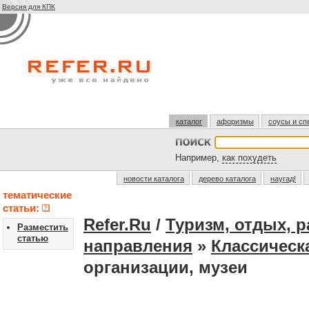
Версия для КПК
каталог
афоризмы
соусы и сп
Например,
как похудеть
новости каталога
дерево каталога
наугад!
тематические
статьи:
Refer.Ru
/
Туризм, отдых, 
Разместить
статью
направления
»
Классическ
организации, музеи