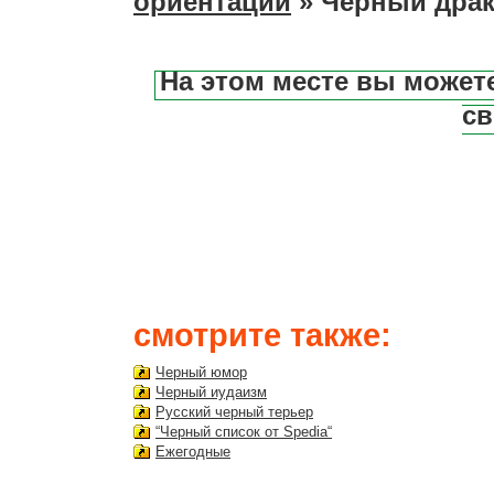
ориентации
» Черный дра
На этом месте вы может
св
смотрите также:
Черный юмор
Черный иудаизм
Русский черный терьер
“Черный список от Spedia“
Ежегодные