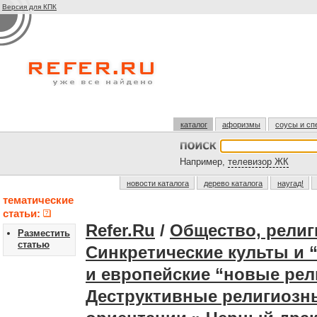
Версия для КПК
каталог
афоризмы
соусы и сп
Например,
телевизор ЖК
новости каталога
дерево каталога
наугад!
тематические
статьи:
Refer.Ru
/
Общество, религ
Разместить
статью
Синкретические культы и 
и европейские “новые рел
Деструктивные религиозны