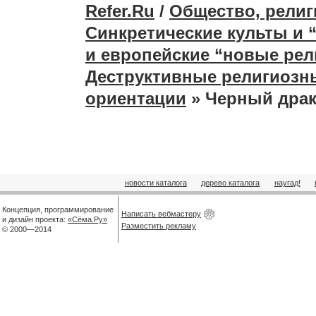
Refer.Ru
/
Общество, религ
Синкретические культы и 
и европейские “новые рел
Деструктивные религиозны
ориентации
» Черный дра
новости каталога
дерево каталога
наугад!
Концепция, программирование
Написать вебмастеру
и дизайн проекта:
«Сёма.Ру»
Разместить рекламу
© 2000—2014