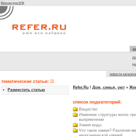
Версия для КПК
ка
На
новости каталог
тематические статьи:
Refer.Ru
/
Дом, семья, уют
»
Же
Разместить статью
список подкатегорий:
Вещество
Изменеие структуры волос пр
выпрямлении
Химия воды
Что такое химия? Различия м
неорганической химией