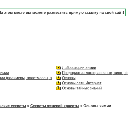
На этом месте вы можете разместить
прямую ссылку
на свой сайт!
Лаборатории химии
химии
Предприятия лакокрасочные, кино-, ф
мии (полимеры, пластмассы, х
Основы
Основы сети Интернет
Основы тайных знаний
нские секреты
»
Секреты женской красоты
» Основы химии