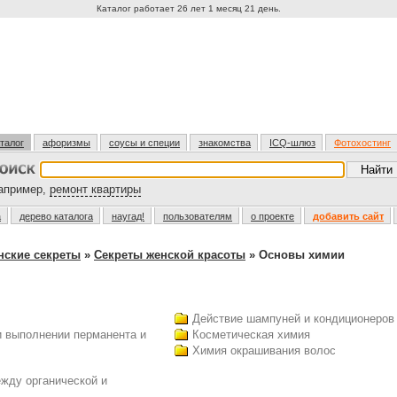
Каталог работает 26 лет 1 месяц 21 день.
талог
афоризмы
соусы и специи
знакомства
ICQ-шлюз
Фотохостинг
пример,
ремонт квартиры
а
дерево каталога
наугад!
пользователям
о проекте
добавить сайт
нские секреты
»
Секреты женской красоты
» Основы химии
Действие шампуней и кондиционеров
и выполнении перманента и
Косметическая химия
Химия окрашивания волос
ежду органической и