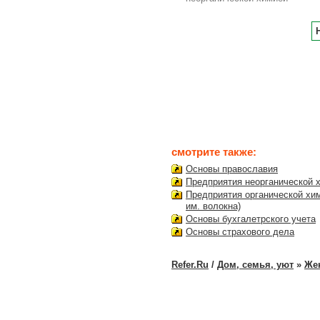
смотрите также:
Основы православия
Предприятия неорганической 
Предприятия органической хи
им. волокна)
Основы бухгалетрского учета
Основы страхового дела
Refer.Ru
/
Дом, семья, уют
»
Же