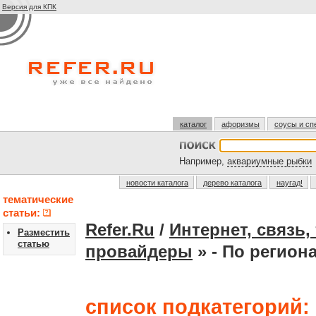
Версия для КПК
каталог
афоризмы
соусы и сп
Например,
аквариумные рыбки
новости каталога
дерево каталога
наугад!
тематические
статьи:
Refer.Ru
/
Интернет, связь
Разместить
статью
провайдеры
» - По регион
список подкатегорий: