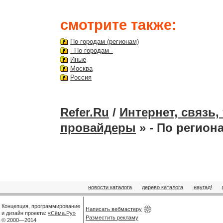
смотрите также:
По городам (регионам)
- По городам -
Иные
Москва
Россия
Refer.Ru
/
Интернет, связь
провайдеры
» - По регион
новости каталога
дерево каталога
наугад!
Концепция, программирование
Написать вебмастеру
и дизайн проекта:
«Сёма.Ру»
Разместить рекламу
© 2000—2014