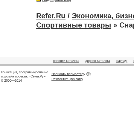
Refer.Ru
/
Экономика, бизн
Спортивные товары
» Сна
новости каталога
дерево каталога
наугад!
Концепция, программирование
Написать вебмастеру
и дизайн проекта:
«Сёма.Ру»
Разместить рекламу
© 2000—2014