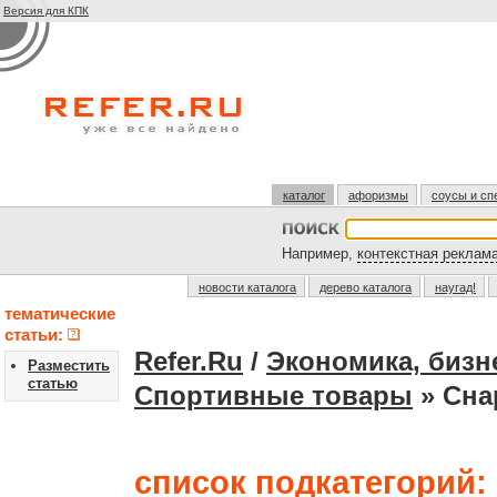
Версия для КПК
каталог
афоризмы
соусы и сп
Например,
контекстная реклам
новости каталога
дерево каталога
наугад!
тематические
статьи:
Refer.Ru
/
Экономика, бизн
Разместить
статью
Спортивные товары
» Сна
список подкатегорий: