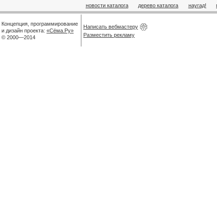
новости каталога
дерево каталога
наугад!
Концепция, программирование
Написать вебмастеру
и дизайн проекта:
«Сёма.Ру»
Разместить рекламу
© 2000—2014