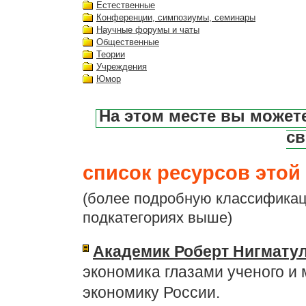
Естественные
Конференции, симпозиумы, семинары
Научные форумы и чаты
Общественные
Теории
Учреждения
Юмор
На этом месте вы может
св
список ресурсов этой 
(более подробную классификац
подкатегориях выше)
Академик Роберт Нигмату
экономика глазами ученого и 
экономику России.