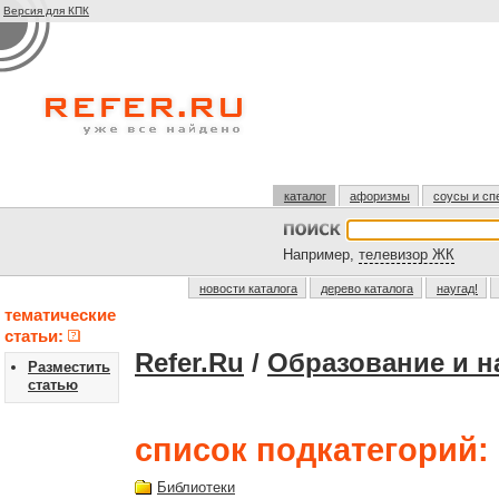
Версия для КПК
каталог
афоризмы
соусы и сп
Например,
телевизор ЖК
новости каталога
дерево каталога
наугад!
тематические
статьи:
Refer.Ru
/
Образование и н
Разместить
статью
список подкатегорий:
Библиотеки