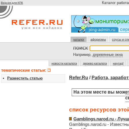
Каталог работа
Версия для КПК
каталог
афоризмы
соусы и сп
Например,
деревянные окна
новости каталога
дерево каталога
наугад!
тематические статьи:
Refer.Ru
/
Работа, заработ
Разместить статью
На этом месте вы може
с
список ресурсов этой
Gamblings.narod.ru - Луч
Gamblings.narod.ru - Известн