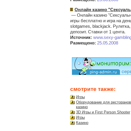
Онлайн казино "Сексуаль
— Онлайн казино "Сексуальны
игры бесплатно и игра на деньги
slotgames, blackjack. Рулетка
депозит. Ставки от 1 цента.
Источник:
www.sexy-gambling
Размещено:
25.05.2008
смотрите также:
Игры
Оборудование для ресторанов
казино
3D Игры и First Person Shooter
Игры
Казино