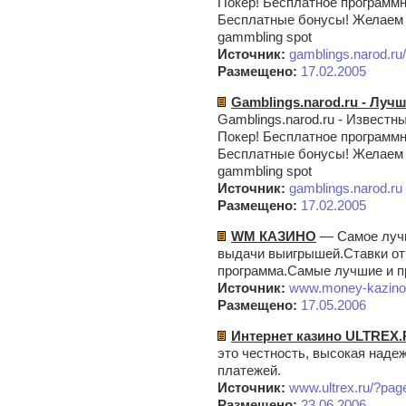
Покер! Бесплатное программн
Бесплатные бонусы! Желаем уд
gammbling spot
Источник:
gamblings.narod.ru/
Размещено:
17.02.2005
Gamblings.narod.ru - Луч
Gamblings.narod.ru - Известн
Покер! Бесплатное программн
Бесплатные бонусы! Желаем уд
gammbling spot
Источник:
gamblings.narod.ru
Размещено:
17.02.2005
WM КАЗИНО
— Самое лучш
выдачи выигрышей.Ставки от
программа.Самые лучшие и 
Источник:
www.money-kazino.
Размещено:
17.05.2006
Интернет казино ULTREX
это честность, высокая наде
платежей.
Источник:
www.ultrex.ru/?pa
Размещено:
23.06.2006