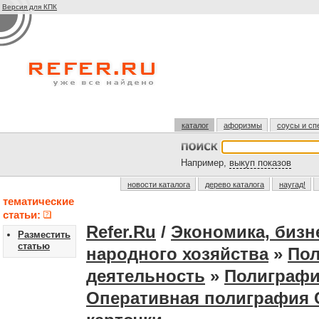
Версия для КПК
каталог
афоризмы
соусы и сп
Например,
выкуп показов
новости каталога
дерево каталога
наугад!
тематические
статьи:
Refer.Ru
/
Экономика, бизн
Разместить
статью
народного хозяйства
»
Пол
деятельность
»
Полиграф
Оперативная полиграфия 