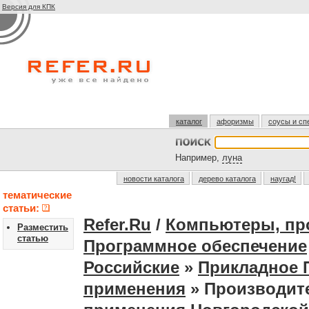
Версия для КПК
каталог
афоризмы
соусы и сп
Например,
луна
новости каталога
дерево каталога
наугад!
тематические
статьи:
Refer.Ru
/
Компьютеры, пр
Разместить
статью
Программное обеспечение
Российские
»
Прикладное 
применения
» Производит