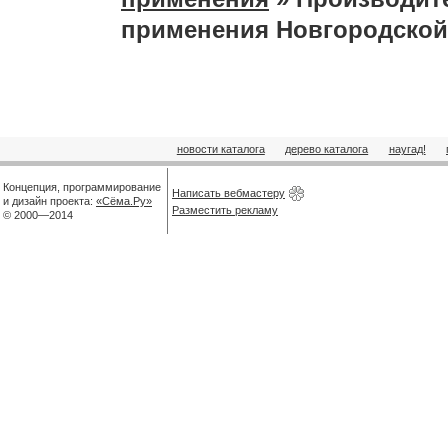
применения Новгородской
новости каталога
дерево каталога
наугад!
Концепция, программирование
Написать вебмастеру
и дизайн проекта:
«Сёма.Ру»
Разместить рекламу
© 2000—2014