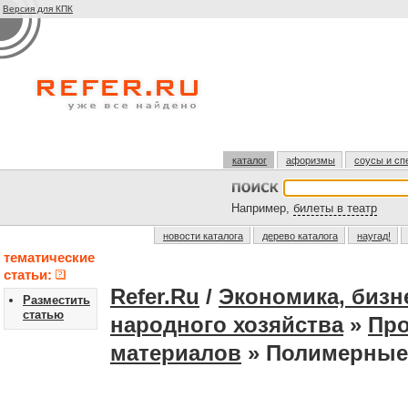
Версия для КПК
каталог
афоризмы
соусы и сп
Например,
билеты в театр
новости каталога
дерево каталога
наугад!
тематические
статьи:
Refer.Ru
/
Экономика, бизн
Разместить
статью
народного хозяйства
»
Про
материалов
» Полимерные