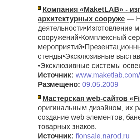
Компания «MaketLAB» - из
архитектурных сооруже
— Н
деятельности•Изготовление м
сооружений•Комплексный сер
мероприятий•Презентационн
стенды•Эксклюзивные выстав
•Эксклюзивные системы освещ
Источник:
www.maketlab.com/
Размещено:
09.05.2009
Мастерская web-сайтов «F
оригинальным дизайном, их р
создание web элементов, бане
товарных знаков.
Источник:
fionsale.narod.ru