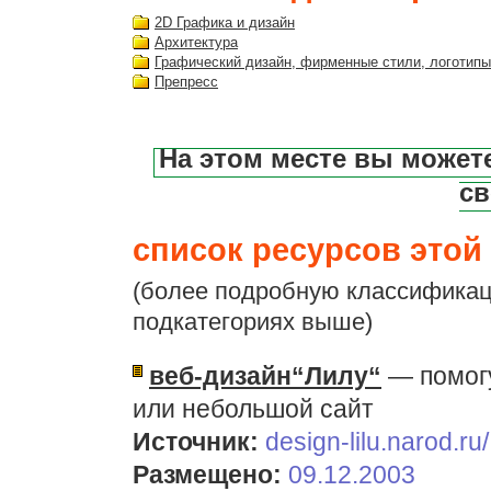
2D Графика и дизайн
Архитектура
Графический дизайн, фирменные стили, логотипы
Препресс
На этом месте вы может
св
список ресурсов этой 
(более подробную классификац
подкатегориях выше)
веб-дизайн“Лилу“
— помог
или небольшой сайт
Источник:
design-lilu.narod.ru/
Размещено:
09.12.2003