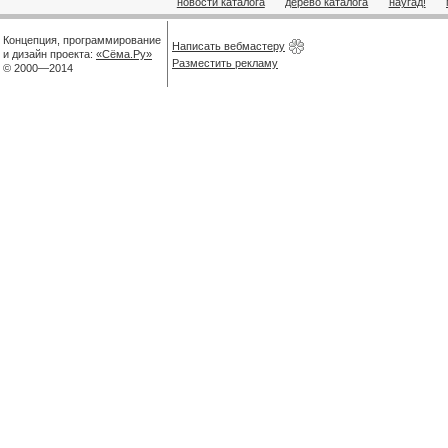
новости каталога
дерево каталога
наугад!
Концепция, программирование
Написать вебмастеру
и дизайн проекта:
«Сёма.Ру»
Разместить рекламу
© 2000—2014