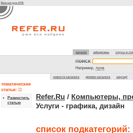
Версия для КПК
каталог
афоризмы
соусы и сп
Например,
луна
новости каталога
дерево каталога
наугад!
тематические
статьи:
Refer.Ru
/
Компьютеры, пр
Разместить
статью
Услуги - графика, дизайн
список подкатегорий: