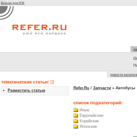
Версия для КПК
ка
На
новости каталог
тематические статьи:
Refer.Ru
/
Запчасти
» Автобусы
Разместить статью
список подкатегорий:
Иные
Европейские
Корейские
Японские