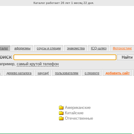
Каталог работает 26 лет 1 месяц 22 дня.
талог
афоризмы
соусы и специи
знакомства
ICQ-шлюз
Фотохостинг
пример,
самый крутой телефон
а
дерево каталога
наугад!
пользователям
о проекте
добавить сайт
Американские
Китайские
Отечественные