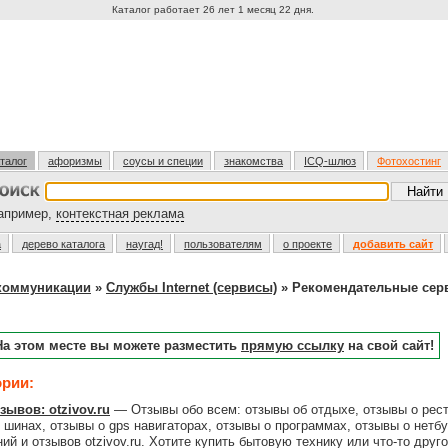
Каталог работает 26 лет 1 месяц 22 дня.
талог
афоризмы
соусы и специи
знакомства
ICQ-шлюз
Фотохостинг
пример,
контекстная реклама
а
дерево каталога
наугад!
пользователям
о проекте
добавить сайт
екоммуникации
»
Службы Internet (сервисы)
» Рекомендательные серв
На этом месте вы можете разместить
прямую ссылку
на свой сайт!
ории:
ывов: otzivov.ru
— Отзывы обо всем: отзывы об отдыхе, отзывы о рест
 шинах, отзывы о gps навигаторах, отзывы о программах, отзывы о нетбу
ий и отзывов otzivov.ru. Хотите купить бытовую технику или что-то дру