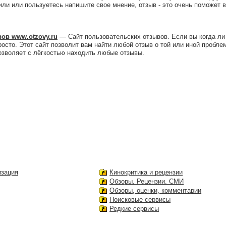
пили или пользуетесь напишите свое мнение, отзыв - это очень поможет 
ов www.otzovy.ru
— Сайт пользовательских отзывов. Если вы когда ли
просто. Этот сайт позволит вам найти любой отзыв о той или иной пробл
озволяет с лёгкостью находить любые отзывы.
изация
Кинокритика и рецензии
Обзоры. Рецензии. СМИ
Обзоры, оценки, комментарии
Поисковые сервисы
Редкие сервисы