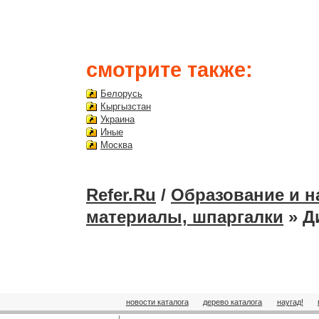
смотрите также:
Белорусь
Кыргызстан
Украина
Иные
Москва
Refer.Ru
/
Образование и н
материалы, шпаргалки
» Д
новости каталога
дерево каталога
наугад!