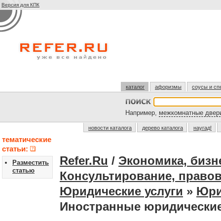
Версия для КПК
каталог
афоризмы
соусы и сп
Например,
межкомнатные двер
новости каталога
дерево каталога
наугад!
тематические
статьи:
Refer.Ru
/
Экономика, бизн
Разместить
статью
Консультирование, правов
Юридические услуги
»
Юри
Иностранные юридически