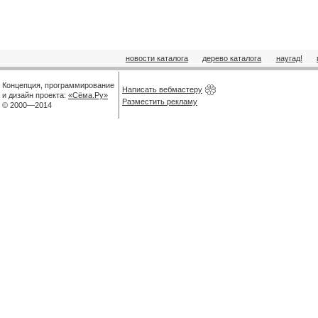
новости каталога
дерево каталога
наугад!
Концепция, программирование
Написать вебмастеру
и дизайн проекта:
«Сёма.Ру»
Разместить рекламу
© 2000—2014