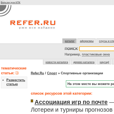
Версия для КПК
каталог
афоризмы
соусы и сп
Например,
пластиковые окна
новости каталога
дерево каталога
наугад!
тематические
статьи:
Refer.Ru
/
Спорт
» Спортивные организации
Разместить
На этом месте вы можете р
статью
список ресурсов этой категории:
Ассоциация игр по почте
— 
Лотереи и турниры прогнозов 