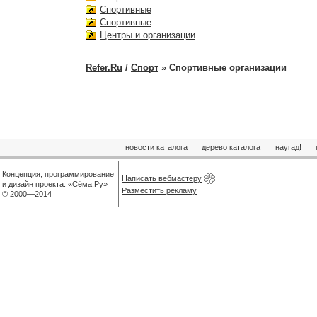
Спортивные
Спортивные
Центры и организации
Refer.Ru
/
Спорт
» Спортивные организации
новости каталога
дерево каталога
наугад!
Концепция, программирование
Написать вебмастеру
и дизайн проекта:
«Сёма.Ру»
Разместить рекламу
© 2000—2014