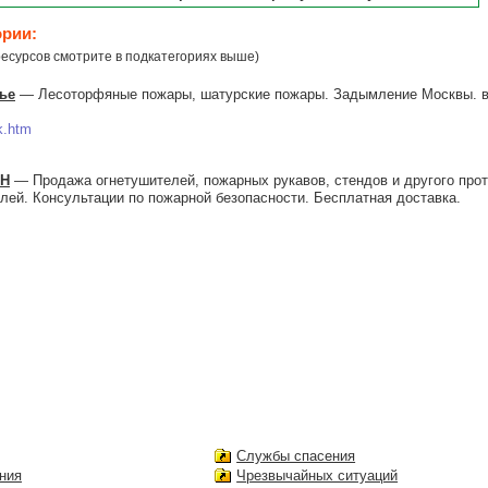
ории:
есурсов смотрите в подкатегориях выше)
ье
— Лесоторфяные пожары, шатурские пожары. Задымление Москвы. в
k.htm
РН
— Продажа огнетушителей, пожарных рукавов, стендов и другого про
лей. Консультации по пожарной безопасности. Бесплатная доставка.
Службы спасения
ния
Чрезвычайных ситуаций