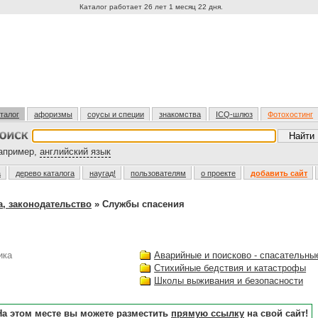
Каталог работает 26 лет 1 месяц 22 дня.
талог
афоризмы
соусы и специи
знакомства
ICQ-шлюз
Фотохостинг
пример,
английский язык
а
дерево каталога
наугад!
пользователям
о проекте
добавить сайт
а, законодательство
» Службы спасения
ика
Аварийные и поисково - спасательн
Стихийные бедствия и катастрофы
Школы выживания и безопасности
На этом месте вы можете разместить
прямую ссылку
на свой сайт!