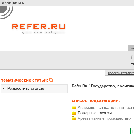
Версия для КПК
ка
На
новости каталог
тематические статьи:
Refer.Ru
/
Государство, политик
Разместить статью
список подкатегорий:
Аварийно - спасательная техн
Пожарные службы
Чрезвычайные происшествия