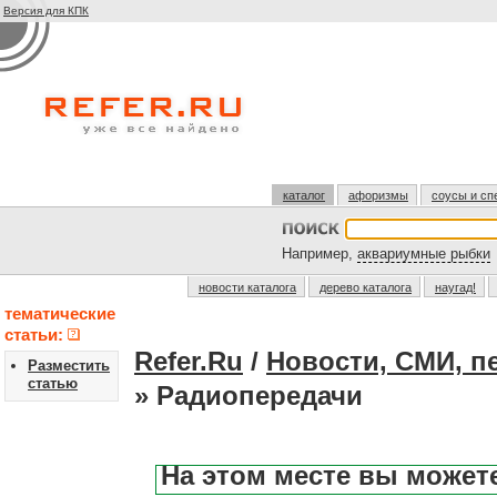
Версия для КПК
каталог
афоризмы
соусы и сп
Например,
аквариумные рыбки
новости каталога
дерево каталога
наугад!
тематические
статьи:
Refer.Ru
/
Новости, СМИ, п
Разместить
статью
» Радиопередачи
На этом месте вы может