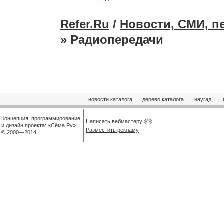
Refer.Ru
/
Новости, СМИ, п
» Радиопередачи
новости каталога
дерево каталога
наугад!
Концепция, программирование
Написать вебмастеру
и дизайн проекта:
«Сёма.Ру»
Разместить рекламу
© 2000—2014