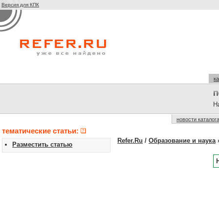
Версия для КПК
ка
На
новости каталог
тематические статьи:
Refer.Ru
/
Образование и наука
Разместить статью