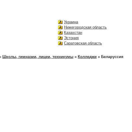
Украина
Нижегородская область
Казахстан
Эстония
Саратовская область
»
Школы, гимназии, лицеи, техникумы
»
Колледжи
» Беларуссия