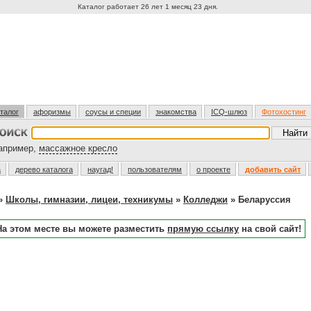
Каталог работает 26 лет 1 месяц 23 дня.
талог
афоризмы
соусы и специи
знакомства
ICQ-шлюз
Фотохостинг
пример,
массажное кресло
а
дерево каталога
наугад!
пользователям
о проекте
добавить сайт
»
Школы, гимназии, лицеи, техникумы
»
Колледжи
» Беларуссия
На этом месте вы можете разместить
прямую ссылку
на свой сайт!