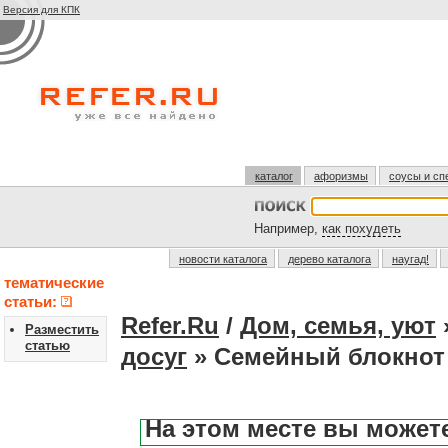
Версия для КПК
каталог
афоризмы
соусы и сп
Например,
как похудеть
новости каталога
дерево каталога
наугад!
тематические
статьи:
Refer.Ru
/
Дом, семья, уют
Разместить
статью
досуг
» Семейный блокнот
На этом месте вы может