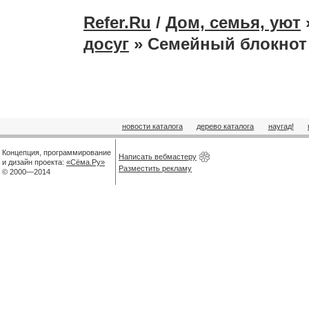
Refer.Ru
/
Дом, семья, уют
досуг
» Семейный блокнот
новости каталога
дерево каталога
наугад!
Концепция, программирование
Написать вебмастеру
и дизайн проекта:
«Сёма.Ру»
Разместить рекламу
© 2000—2014