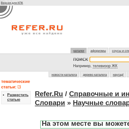
Версия для КПК
каталог
афоризмы
соусы и сп
Например,
телевизор ЖК
новости каталога
дерево каталога
наугад!
тематические
статьи:
Refer.Ru
/
Справочные и и
Разместить
статью
Словари
»
Научные слова
На этом месте вы может