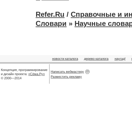
Refer.Ru
/
Справочные и и
Словари
»
Научные слова
новости каталога
дерево каталога
наугад!
Концепция, программирование
Написать вебмастеру
и дизайн проекта:
«Сёма.Ру»
Разместить рекламу
© 2000—2014