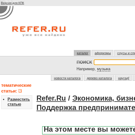
Версия для КПК
каталог
афоризмы
соусы и сп
Например,
музыка
новости каталога
дерево каталога
наугад!
тематические
статьи:
Refer.Ru
/
Экономика, бизн
Разместить
статью
Поддержка предпринимате
На этом месте вы может