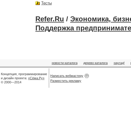
Тесты
Refer.Ru
/
Экономика, бизн
Поддержка предпринимате
новости каталога
дерево каталога
наугад!
Концепция, программирование
Написать вебмастеру
и дизайн проекта:
«Сёма.Ру»
Разместить рекламу
© 2000—2014