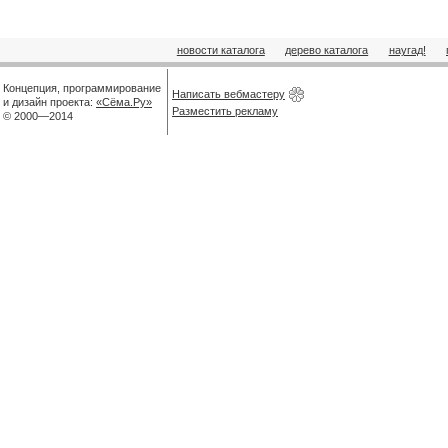
новости каталога
дерево каталога
наугад!
Концепция, программирование
Написать вебмастеру
и дизайн проекта:
«Сёма.Ру»
Разместить рекламу
© 2000—2014