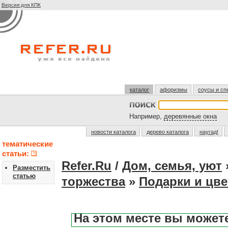
Версия для КПК
каталог
афоризмы
соусы и сп
Например,
деревянные окна
новости каталога
дерево каталога
наугад!
тематические
статьи:
Refer.Ru
/
Дом, семья, уют
Разместить
статью
торжества
»
Подарки и цв
На этом месте вы может