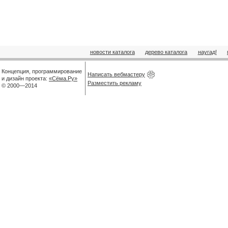
новости каталога
дерево каталога
наугад!
Концепция, программирование
Написать вебмастеру
и дизайн проекта:
«Сёма.Ру»
Разместить рекламу
© 2000—2014