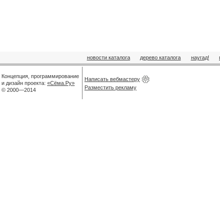
новости каталога
дерево каталога
наугад!
Концепция, программирование
Написать вебмастеру
и дизайн проекта:
«Сёма.Ру»
Разместить рекламу
© 2000—2014