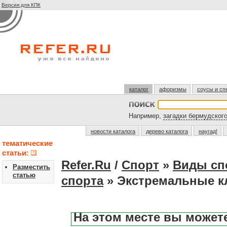
Версия для КПК
каталог
афоризмы
соусы и сп
Например,
загадки бермудского
новости каталога
дерево каталога
наугад!
тематические
статьи:
Refer.Ru
/
Спорт
»
Виды сп
Разместить
статью
спорта
» Экстремальные к
На этом месте вы может