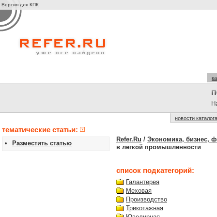
Версия для КПК
ка
На
новости каталог
тематические статьи:
Refer.Ru
/
Экономика, бизнес, 
Разместить статью
в легкой промышленности
список подкатегорий:
Галантерея
Меховая
Производство
Трикотажная
Ювелирная