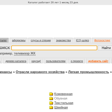
Каталог работает 26 лет 1 месяц 23 дня.
талог
афоризмы
соусы и специи
знакомства
ICQ-шлюз
Фотохостинг
пример,
телевизор ЖК
а
дерево каталога
наугад!
пользователям
о проекте
добавить сайт
финансы
»
Отрасли народного хозяйства
»
Легкая промышленность
»
Кожевенная
Обувная
Текстильная
Швейная