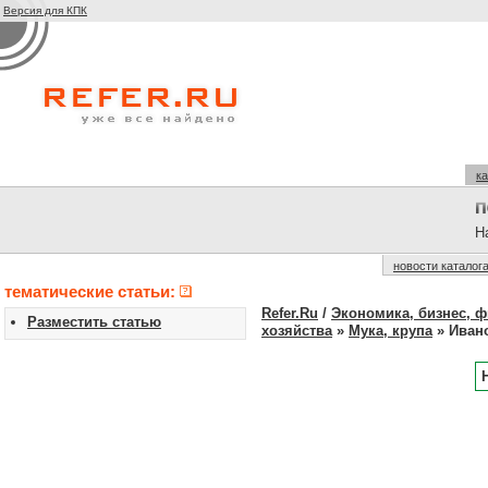
Версия для КПК
ка
На
новости каталог
тематические статьи:
Refer.Ru
/
Экономика, бизнес, 
Разместить статью
хозяйства
»
Мука, крупа
» Иван