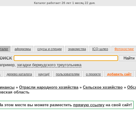
Каталог работает 26 лет 1 месяц 22 дня.
талог
афоризмы
соусы и специи
знакомства
ICQ-шлюз
Фотохостинг
пример,
загадки бермудского треугольника
а
дерево каталога
наугад!
пользователям
о проекте
добавить сайт
финансы
»
Отрасли народного хозяйства
»
Сельское хозяйство
»
Обс
овская область
На этом месте вы можете разместить
прямую ссылку
на свой сайт!